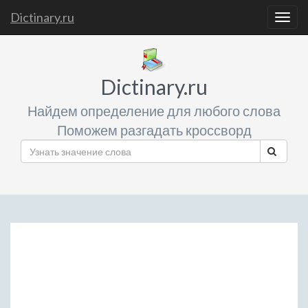
Dictinary.ru
Togg
navig
Dictinary.ru
Найдем определение для любого слова
Поможем разгадать кроссворд