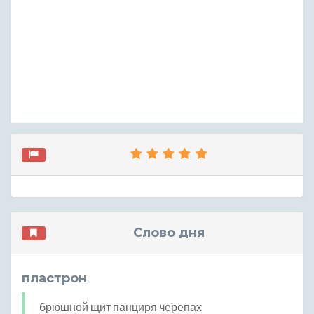
Слово дня
пластрон
брюшной щит панциря черепах