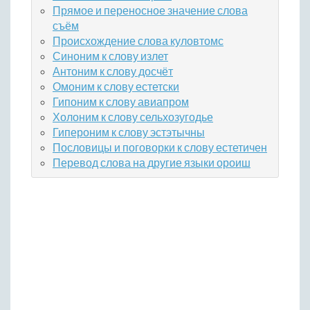
Прямое и переносное значение слова
съём
Происхождение слова куловтомс
Синоним к слову излет
Антоним к слову досчёт
Омоним к слову естетски
Гипоним к слову авиапром
Холоним к слову сельхозугодье
Гипероним к слову эстэтычны
Пословицы и поговорки к слову естетичен
Перевод слова на другие языки ороиш