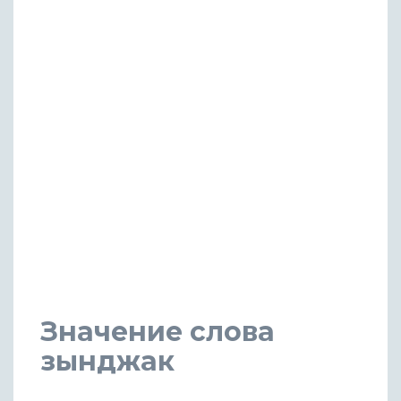
Значение слова
зынджак