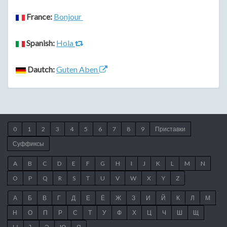
France:
Bonjour
Spanish:
Hola
Dautch:
Guten Aben
0
1
2
3
4
5
6
7
8
9
Приставки
Суффиксы
A
B
C
D
E
F
G
H
I
J
K
L
M
N
O
P
Q
R
S
T
U
V
W
X
Y
Z
А
Б
В
Г
Д
Е
Ё
Ж
З
И
Й
К
Л
М
Н
О
П
Р
С
Т
У
Ф
Х
Ц
Ч
Ш
Щ