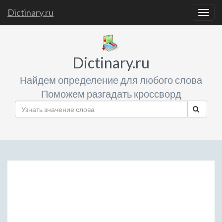
Dictinary.ru
Togg
navig
Dictinary.ru
Найдем определение для любого слова
Поможем разгадать кроссворд