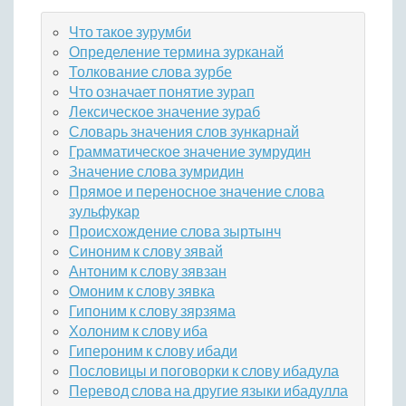
Что такое зурумби
Определение термина зурканай
Толкование слова зурбе
Что означает понятие зурап
Лексическое значение зураб
Словарь значения слов зункарнай
Грамматическое значение зумрудин
Значение слова зумридин
Прямое и переносное значение слова
зульфукар
Происхождение слова зыртынч
Синоним к слову зявай
Антоним к слову зявзан
Омоним к слову зявка
Гипоним к слову зярзяма
Холоним к слову иба
Гипероним к слову ибади
Пословицы и поговорки к слову ибадула
Перевод слова на другие языки ибадулла