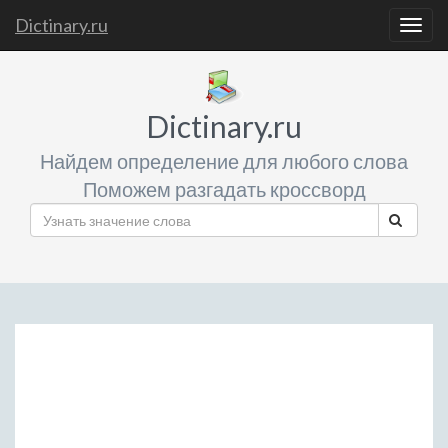
Dictinary.ru
Togg
navig
Dictinary.ru
Найдем определение для любого слова
Поможем разгадать кроссворд