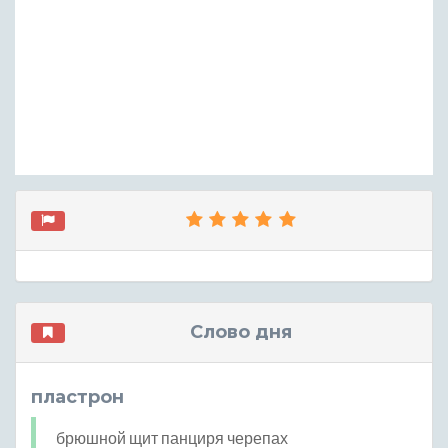
Слово дня
пластрон
брюшной щит панциря черепах