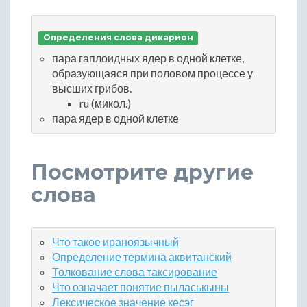
Определения слова дикарион
пара гаплоидных ядер в одной клетке,
образующаяся при половом процессе у
высших грибов.
ru (микол.)
пара ядер в одной клетке
Посмотрите другие
слова
Что такое ираноязычный
Определение термина аквитанский
Толкование слова таксирование
Что означает понятие пыласькыны
Лексическое значение кесэг