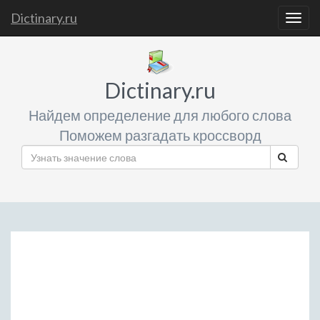
Dictinary.ru
Togg
navig
Dictinary.ru
Найдем определение для любого слова
Поможем разгадать кроссворд