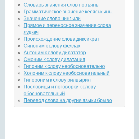
Словарь значения слов поръяны
Грамматическое значение кесяськыны
Значение слова чингыли
Прямое и переносное значение слова
лудкеч
Происхождение слова диксикрат
Синоним к слову феллах
Антоним к слову дилататор
Омоним к слову дилатация
Гипоним к слову необосновательно
Холоним к слову необосновательный
Гипероним к слову рилвырил
Пословицы и поговорки к слову
обосновательный
Перевод слова на другие языки брыво