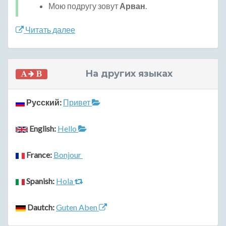
Мою подругу зовут
Арван
.
Читать далее
На других языках
Русский:
Привет
English:
Hello
France:
Bonjour
Spanish:
Hola
Dautch:
Guten Aben