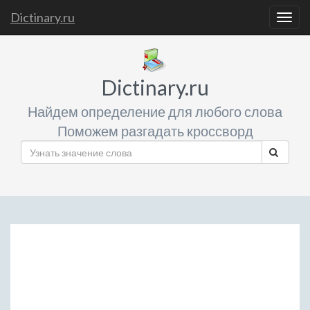
Dictinary.ru
Togg
navig
Dictinary.ru
Найдем определение для любого слова
Поможем разгадать кроссворд