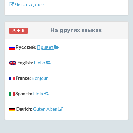
Читать далее
На других языках
Русский:
Привет
English:
Hello
France:
Bonjour
Spanish:
Hola
Dautch:
Guten Aben