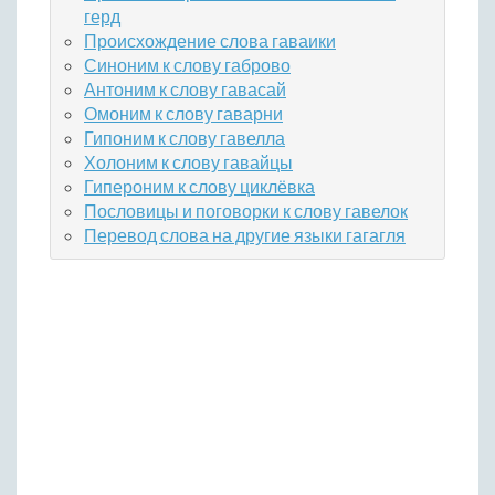
герд
Происхождение слова гаваики
Синоним к слову габрово
Антоним к слову гавасай
Омоним к слову гаварни
Гипоним к слову гавелла
Холоним к слову гавайцы
Гипероним к слову циклёвка
Пословицы и поговорки к слову гавелок
Перевод слова на другие языки гагагля