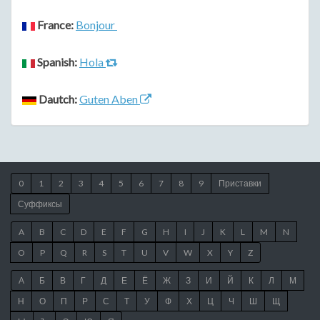
France:
Bonjour
Spanish:
Hola
Dautch:
Guten Aben
0
1
2
3
4
5
6
7
8
9
Приставки
Суффиксы
A
B
C
D
E
F
G
H
I
J
K
L
M
N
O
P
Q
R
S
T
U
V
W
X
Y
Z
А
Б
В
Г
Д
Е
Ё
Ж
З
И
Й
К
Л
М
Н
О
П
Р
С
Т
У
Ф
Х
Ц
Ч
Ш
Щ