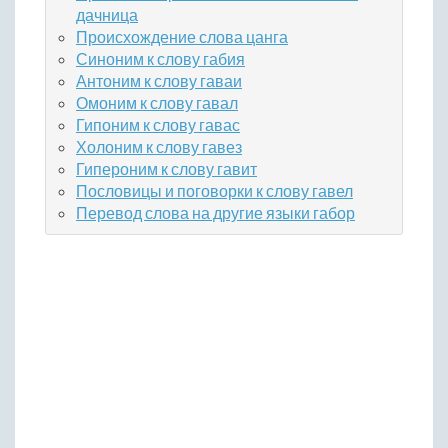
дачница
Происхождение слова цанга
Синоним к слову габия
Антоним к слову гаваи
Омоним к слову гавал
Гипоним к слову гавас
Холоним к слову гавез
Гипероним к слову гавит
Пословицы и поговорки к слову гавел
Перевод слова на другие языки габор