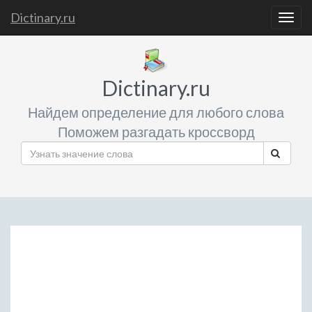
Dictinary.ru
Togg
navig
Dictinary.ru
Найдем определение для любого слова
Поможем разгадать кроссворд