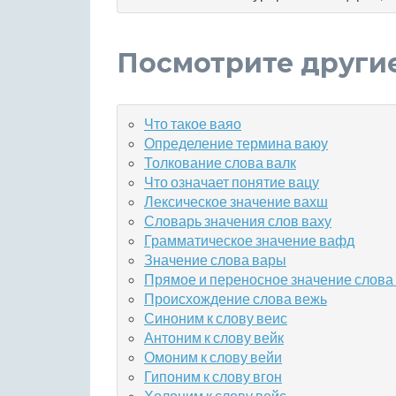
Посмотрите други
Что такое ваяо
Определение термина ваюу
Толкование слова валк
Что означает понятие вацу
Лексическое значение вахш
Словарь значения слов ваху
Грамматическое значение вафд
Значение слова вары
Прямое и переносное значение слова
Происхождение слова вежь
Синоним к слову веис
Антоним к слову вейк
Омоним к слову вейи
Гипоним к слову вгон
Холоним к слову вейс