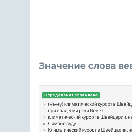
Значение слова ве
Определения слова веве
(Vevey) климатический курорт в Швейц
при впадении реки Вевез
климатический курорт в Швейцарии, н
Символ вуду
Климатический курорт в Швейцарии, н