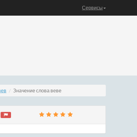
Сервисы
вев
Значение слова веве