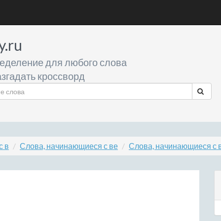
y.ru
еделение для любого слова
згадать кроссворд
с в
Слова, начинающиеся с ве
Слова, начинающиеся с 