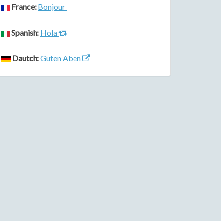
France:
Bonjour
Spanish:
Hola
Dautch:
Guten Aben