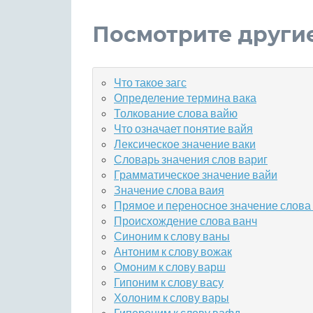
Посмотрите други
Что такое загс
Определение термина вака
Толкование слова вайю
Что означает понятие вайя
Лексическое значение ваки
Словарь значения слов вариг
Грамматическое значение вайи
Значение слова ваия
Прямое и переносное значение слова
Происхождение слова ванч
Синоним к слову ваны
Антоним к слову вожак
Омоним к слову варш
Гипоним к слову васу
Холоним к слову вары
Гипероним к слову вафд