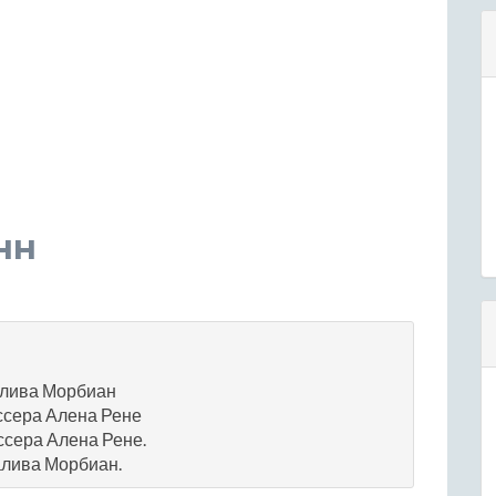
нн
залива Морбиан
ссера Алена Рене
ссера Алена Рене.
алива Морбиан.