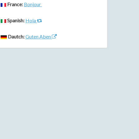
France:
Bonjour
Spanish:
Hola
Dautch:
Guten Aben