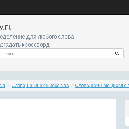
y.ru
еделение для любого слова
згадать кроссворд
с в
Слова, начинающиеся с ва
Слова, начинающиеся с 