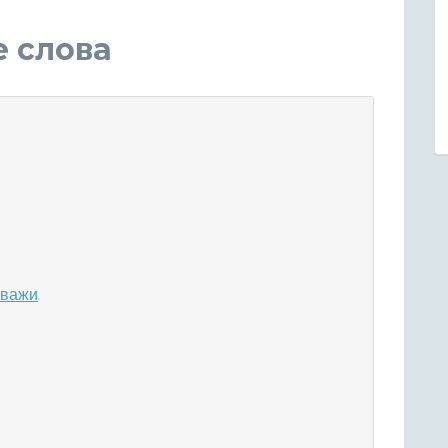
е слова
 важи