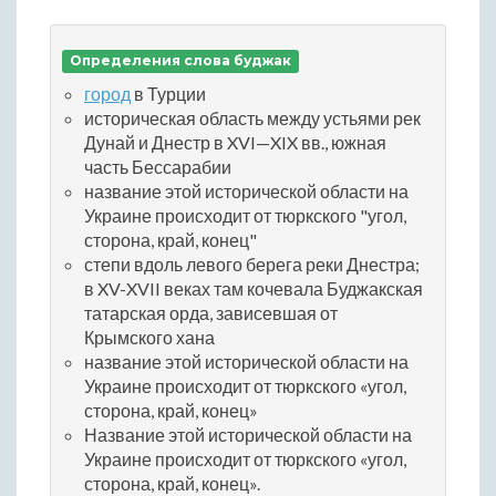
Определения слова буджак
город
в Турции
историческая область между устьями рек
Дунай и Днестр в XVI—XIX вв., южная
часть Бессарабии
название этой исторической области на
Украине происходит от тюркского "угол,
сторона, край, конец"
степи вдоль левого берега реки Днестра;
в XV-XVII веках там кочевала Буджакская
татарская орда, зависевшая от
Крымского хана
название этой исторической области на
Украине происходит от тюркского «угол,
сторона, край, конец»
Название этой исторической области на
Украине происходит от тюркского «угол,
сторона, край, конец».