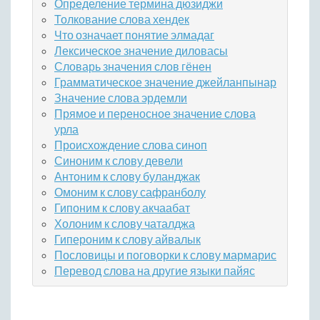
Определение термина дюзиджи
Толкование слова хендек
Что означает понятие элмадаг
Лексическое значение диловасы
Словарь значения слов гёнен
Грамматическое значение джейланпынар
Значение слова эрдемли
Прямое и переносное значение слова
урла
Происхождение слова синоп
Синоним к слову девели
Антоним к слову буланджак
Омоним к слову сафранболу
Гипоним к слову акчаабат
Холоним к слову чаталджа
Гипероним к слову айвалык
Пословицы и поговорки к слову мармарис
Перевод слова на другие языки пайяс