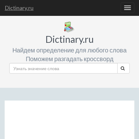
Dictinary.ru
Togg
navig
Dictinary.ru
Найдем определение для любого слова
Поможем разгадать кроссворд