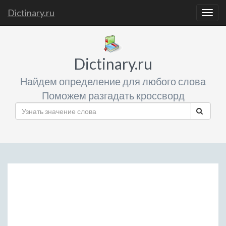
Dictinary.ru
Togg
navig
Dictinary.ru
Найдем определение для любого слова
Поможем разгадать кроссворд