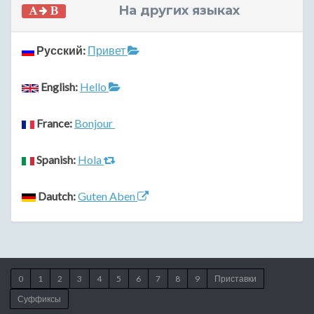
На других языках
Русский:
Привет
English:
Hello
France:
Bonjour
Spanish:
Hola
Dautch:
Guten Aben
0
1
2
3
4
5
6
7
8
9
Приставки
Суффиксы