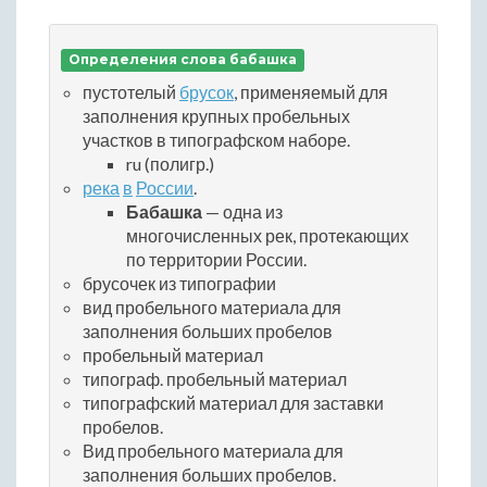
Определения слова бабашка
пустотелый
брусок
, применяемый для
заполнения крупных пробельных
участков в типографском наборе.
ru (полигр.)
река
в
России
.
Бабашка
— одна из
многочисленных рек, протекающих
по территории России.
брусочек из типографии
вид пробельного материала для
заполнения больших пробелов
пробельный материал
типограф. пробельный материал
типографский материал для заставки
пробелов.
Вид пробельного материала для
заполнения больших пробелов.