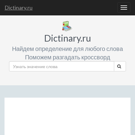
Dictinary.ru
Togg
navig
Dictinary.ru
Найдем определение для любого слова
Поможем разгадать кроссворд