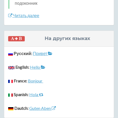
подоконник
Читать далее
На других языках
Русский:
Привет
English:
Hello
France:
Bonjour
Spanish:
Hola
Dautch:
Guten Aben