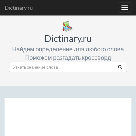
Dictinary.ru
Togg
navig
Dictinary.ru
Найдем определение для любого слова
Поможем разгадать кроссворд